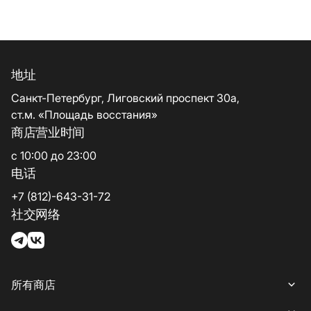
地址
Санкт-Петербург, Лиговский проспект 30а,
ст.м. «Площадь восстания»
商店营业时间
с 10:00 до 23:00
电话
+7 (812)-643-31-72
社交网络
所有商店
所有商店