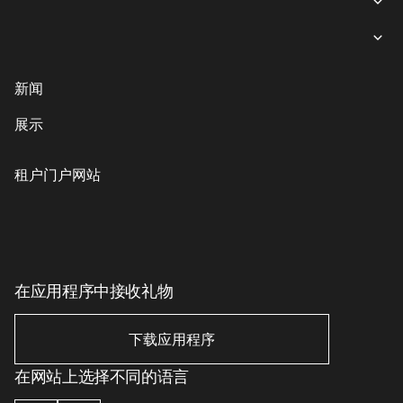
女装
就餐
内衣
意大利餐
商业娱乐购物中心“游廊”服务
新闻
鞋子与箱包
coffee-sweets
提款机
展示
儿童商品
格魯吉亞菜
客户服务
配饰、珠宝和钟表
素食主義者/素食主義者
儿童服务
租户门户网站
美丽与健康
印象丝路
Eco-services
运动与休闲用品
电子产品、书籍及家用电器
家居用品
在应用程序中接收礼物
家居用品
下载应用程序
在网站上选择不同的语言