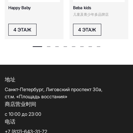
Happy Baby
Beba kids
儿童及青少年多品牌店
4 ЭТАЖ
4 ЭТАЖ
地址
Санкт-Петербург, Лиговский проспект 30а,
ст.м. «Площадь восстания»
商店营业时间
с 10:00 до 23:00
电话
+7 (812)-643-31-72