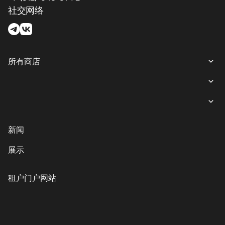
社交网络
所有商店
所有商店
女装
就餐
内衣
意大利餐
商业娱乐购物中心“游廊”服务
新闻
鞋子与箱包
coffee-sweets
提款机
展示
儿童商品
格魯吉亞菜
客户服务
配饰、珠宝和钟表
素食主義者/素食主義者
儿童服务
租户门户网站
美丽与健康
印象丝路
Eco-services
运动与休闲用品
电子产品、书籍及家用电器