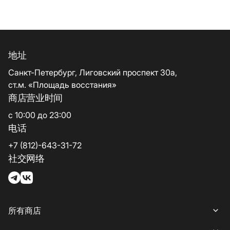
地址
Санкт-Петербург, Лиговский проспект 30а,
ст.м. «Площадь восстания»
商店营业时间
с 10:00 до 23:00
电话
+7 (812)-643-31-72
社交网络
所有商店
所有商店