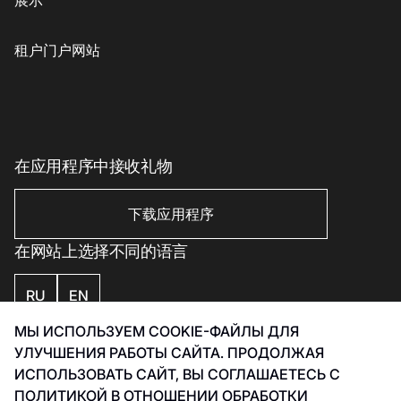
展示
儿童商品
格魯吉亞菜
客户服务
配饰、珠宝和钟表
素食主義者/素食主義者
儿童服务
租户门户网站
美丽与健康
印象丝路
Eco-services
运动与休闲用品
电子产品、书籍及家用电器
家居用品
在应用程序中接收礼物
家居用品
下载应用程序
在网站上选择不同的语言
RU
EN
МЫ ИСПОЛЬЗУЕМ COOKIE-ФАЙЛЫ ДЛЯ
私隐政策
УЛУЧШЕНИЯ РАБОТЫ САЙТА. ПРОДОЛЖАЯ
Smart Captcha 数据处理政策
ИСПОЛЬЗОВАТЬ САЙТ, ВЫ СОГЛАШАЕТЕСЬ С
发展 Инфинити 2026
ПОЛИТИКОЙ В ОТНОШЕНИИ ОБРАБОТКИ