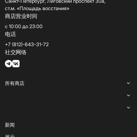
Санкт-Петербург, Лиговский проспект 30а,
ст.м. «Площадь восстания»
商店营业时间
с 10:00 до 23:00
电话
+7 (812)-643-31-72
社交网络
所有商店
所有商店
女装
就餐
内衣
意大利餐
商业娱乐购物中心“游廊”服务
新闻
鞋子与箱包
coffee-sweets
提款机