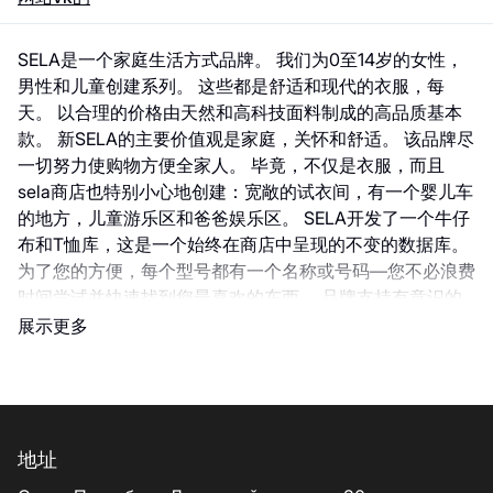
SELA是一个家庭生活方式品牌。 我们为0至14岁的女性，
男性和儿童创建系列。 这些都是舒适和现代的衣服，每
天。 以合理的价格由天然和高科技面料制成的高品质基本
款。 新SELA的主要价值观是家庭，关怀和舒适。 该品牌尽
一切努力使购物方便全家人。 毕竟，不仅是衣服，而且
sela商店也特别小心地创建：宽敞的试衣间，有一个婴儿车
的地方，儿童游乐区和爸爸娱乐区。 SELA开发了一个牛仔
布和T恤库，这是一个始终在商店中呈现的不变的数据库。
为了您的方便，每个型号都有一个名称或号码—您不必浪费
时间尝试并快速找到您最喜欢的东西。 品牌支持有意识的
消费和对环境的尊重。 本店配合"第二风"和"谢谢"资金有永
展示更多
久促销活动。 您可以交出不需要的衣服并获得15％的折
扣。
地址