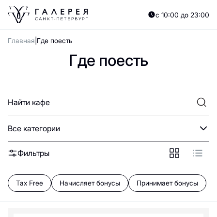
A
B
C
D
E
F
G
H
I
J
K
L
M
N
O
P
Q
R
S
T
U
V
W
X
Y
с 10:00 до 23:00
А
Б
В
Г
Д
Е
Ж
З
И
Й
К
Л
М
Н
О
П
Р
С
Т
У
Ф
Х
Ц
Ч
Главная
Где поесть
0—9
Где поесть
A
Angry Shrimp
Asia food
Все категории
B
Фильтры
ЭТАЖ
Bloomberry
Burger King
Bao Mochi
Tax Free
Начисляет бонусы
Принимает бонусы
C