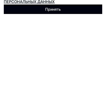
ПЕРСОНАЛЬНЫХ ДАННЫХ
Принять
Jfood
Японская кухня
5 ЭТАЖ
Joe's Diner
Американская кухня
5 ЭТАЖ