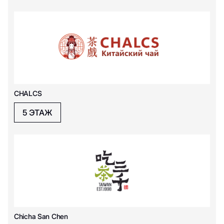
Pa Pa Power
Poke Wave
Parmesano
Pancake Souffle
Pa Pa Power
Pa Pa Power
PRO.Хинкали
PIMS
PhoBo
CHALCS
R
5 ЭТАЖ
Rostic's
Roni's Donuts
Ramen&Wok
S
Chicha San Chen
Sweet Way
Subway