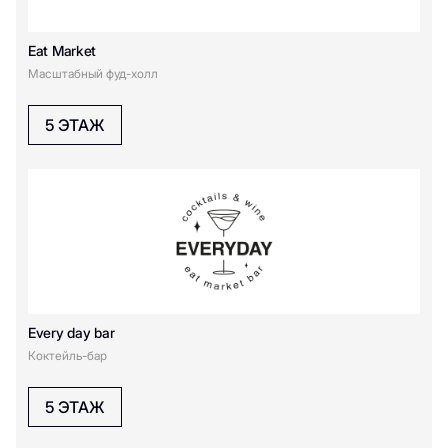
М
Мидийное место
Мясной Цех
Eat Market
SOON
Масштабный фуд-холл
О
5 ЭТАЖ
Османия
П
ПитаПитер
Р
Every day bar
Коктейль-бар
Рюмочная
5 ЭТАЖ