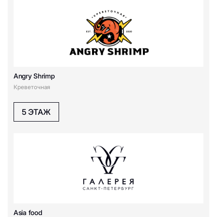
Cofix
COSMO ICE
Chicha San Chen
Chokoberry
D
Angry Shrimp
Креветочная
Don Tapa
5 ЭТАЖ
E
Eat Market
G
Gagawa
Green Point
Asia food