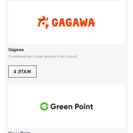
С
Синнабон
Сыроварня
Сидрерия
Сидрерия
Т
Gagawa
Семейный ресторан формата fast casual
Трдельник
Тихий sushi lab
4 ЭТАЖ
Теремок
Ф
Фрикадельня
Франклинс Бургер
Ш