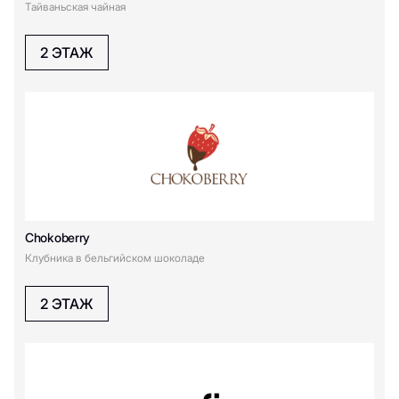
Тайваньская чайная
Stars Coffee
Stars Coffee
2 ЭТАЖ
Senpai
Salad Bar
SURF COFFEE
T
The Бык
Thai Food by Gaijin
Chokoberry
U
Клубника в бельгийском шоколаде
Urumchi
Ukusno
2 ЭТАЖ
V