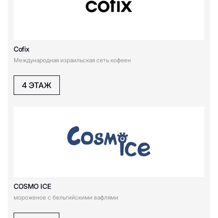
Vita Juice
Vita Juice
Y
Cofix
Yuva
Международная израильская сеть кофеен
Б
4 ЭТАЖ
Бар "...& TONIC"
Большая кухня
Д
Додо Пицца
Догс ин Бокс
SOON
COSMO ICE
Е
мороженое с бельгийскими вафлями