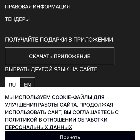
Подарки и сувениры
ПРАВОВАЯ ИНФОРМАЦИЯ
ТЕНДЕРЫ
ПОЛУЧАЙТЕ ПОДАРКИ В ПРИЛОЖЕНИИ
СКАЧАТЬ ПРИЛОЖЕНИЕ
ВЫБРАТЬ ДРУГОЙ ЯЗЫК НА САЙТЕ
RU
EN
МЫ ИСПОЛЬЗУЕМ COOKIE-ФАЙЛЫ ДЛЯ
Политика конфиденциальности
УЛУЧШЕНИЯ РАБОТЫ САЙТА. ПРОДОЛЖАЯ
Политика обработки данных Smart Captcha
ИСПОЛЬЗОВАТЬ САЙТ, ВЫ СОГЛАШАЕТЕСЬ С
Разработка Инфинити 2026
ПОЛИТИКОЙ В ОТНОШЕНИИ ОБРАБОТКИ
ПЕРСОНАЛЬНЫХ ДАННЫХ
Принять