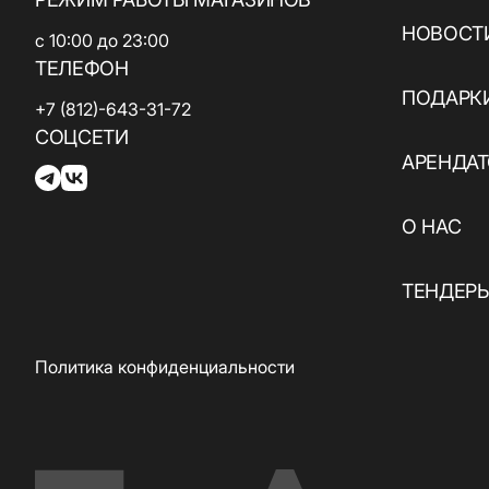
ювелирные
кухня / Веган
изделия
НОВОСТИ
с 10:00 до 23:00
Азиатская кухня
Паркинг
ТЕЛЕФОН
Красота и
здоровье
ПОДАРК
Электрокар
+7 (812)-643-31-72
СОЦСЕТИ
Товары для спорта
АРЕНДА
и отдыха
Электроника,
О НАС
книги и бытовая
техника
ТЕНДЕР
Товары для дома
Подарки и
Политика конфиденциальности
сувениры