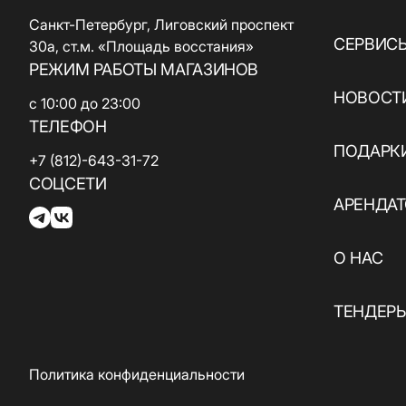
ювелирные
кухня / Веган
изделия
Санкт-Петербург, Лиговский проспект
Азиатская кухня
СЕРВИС
Паркинг
30а, ст.м. «Площадь восстания»
Красота и
РЕЖИМ РАБОТЫ МАГАЗИНОВ
здоровье
Электрокар
НОВОСТИ
с 10:00 до 23:00
Товары для спорта
ТЕЛЕФОН
и отдыха
ПОДАРК
+7 (812)-643-31-72
Электроника,
СОЦСЕТИ
книги и бытовая
АРЕНДА
техника
Товары для дома
О НАС
Подарки и
ТЕНДЕР
сувениры
Политика конфиденциальности