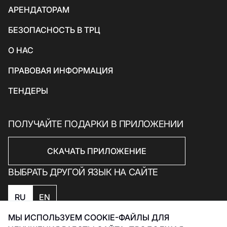
АРЕНДАТОРАМ
Товары для спорта и отдыха
БЕЗОПАСНОСТЬ В ТРЦ
Электроника, книги и бытовая техника
Товары для дома
О НАС
Подарки и сувениры
ПРАВОВАЯ ИНФОРМАЦИЯ
ТЕНДЕРЫ
ПОЛУЧАЙТЕ ПОДАРКИ В ПРИЛОЖЕНИИ
СКАЧАТЬ ПРИЛОЖЕНИЕ
ВЫБРАТЬ ДРУГОЙ ЯЗЫК НА САЙТЕ
RU
EN
МЫ ИСПОЛЬЗУЕМ COOKIE-ФАЙЛЫ ДЛЯ