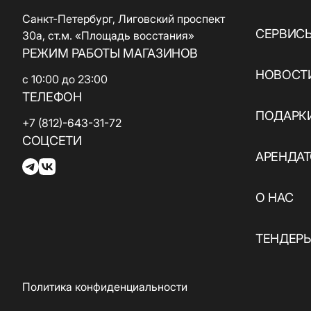
ювелирные
кухня / Веган
изделия
Санкт-Петербург, Лиговский проспект
Азиатская кухня
СЕРВИС
Паркинг
30а, ст.м. «Площадь восстания»
Красота и
РЕЖИМ РАБОТЫ МАГАЗИНОВ
здоровье
Электрокар
НОВОСТИ
с 10:00 до 23:00
Товары для спорта
ТЕЛЕФОН
и отдыха
ПОДАРК
+7 (812)-643-31-72
Электроника,
СОЦСЕТИ
книги и бытовая
АРЕНДА
техника
Товары для дома
О НАС
Подарки и
ТЕНДЕР
сувениры
Политика конфиденциальности