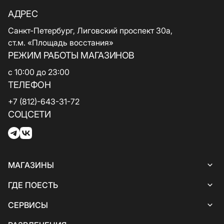
АДРЕС
Санкт-Петербург, Лиговский проспект 30а,
ст.м. «Площадь восстания»
РЕЖИМ РАБОТЫ МАГАЗИНОВ
с 10:00 до 23:00
ТЕЛЕФОН
+7 (812)-643-31-72
СОЦСЕТИ
МАГАЗИНЫ
Все магазины
ГДЕ ПОЕСТЬ
Женская одежда
Все кафе и рестораны
СЕРВИСЫ
Белье
Итальянская кухня
Все услуги и сервисы