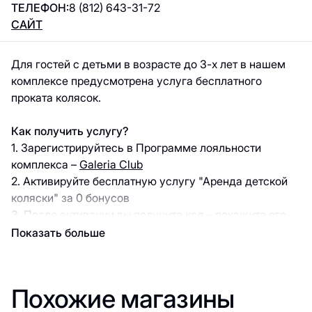
ТЕЛЕФОН:
8 (812) 643-31-72
САЙТ
Для гостей с детьми в возрасте до 3-х лет в нашем
комплексе предусмотрена услуга бесплатного
проката колясок.
Как получить услугу?
1. Зарегистрируйтесь в Программе лояльности
комплекса –
Galeria Club
2. Активируйте бесплатную услугу "Аренда детской
коляски" за 0 бонусов
3. После активации вы получите код – покажите его
на стойке информации
Показать больше
4. Наслаждайтесь комфортным шопингом
5. Верните коляску на стойку информации в конце
визита
Похожие магазины