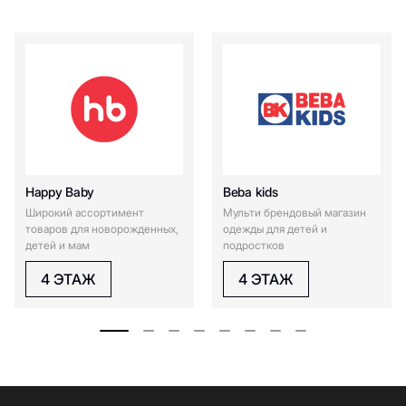
Happy Baby
Beba kids
Широкий ассортимент
Мульти брендовый магазин
товаров для новорожденных,
одежды для детей и
детей и мам
подростков
4 ЭТАЖ
4 ЭТАЖ