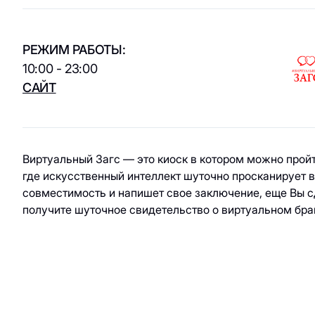
ювелирные
кухня / Веган
изделия
Азиатская кухня
Паркинг
Красота и
РЕЖИМ РАБОТЫ:
здоровье
Электрокар
10:00 - 23:00
САЙТ
Товары для спорта
и отдыха
Электроника,
книги и бытовая
Виртуальный Загс — это киоск в котором можно пройт
техника
где искусственный интеллект шуточно просканирует 
совместимость и напишет свое заключение, еще Вы с
Товары для дома
получите шуточное свидетельство о виртуальном бра
Подарки и
сувениры