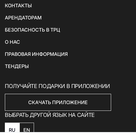
Детские
КОНТАКТЫ
Красота и здоровье
Азиатская кухня
Экосервисы
АРЕНДАТОРАМ
Товары для спорта и отдыха
БЕЗОПАСНОСТЬ В ТРЦ
Электроника, книги и бытовая техника
Товары для дома
О НАС
Подарки и сувениры
ПРАВОВАЯ ИНФОРМАЦИЯ
ТЕНДЕРЫ
ПОЛУЧАЙТЕ ПОДАРКИ В ПРИЛОЖЕНИИ
СКАЧАТЬ ПРИЛОЖЕНИЕ
ВЫБРАТЬ ДРУГОЙ ЯЗЫК НА САЙТЕ
RU
EN