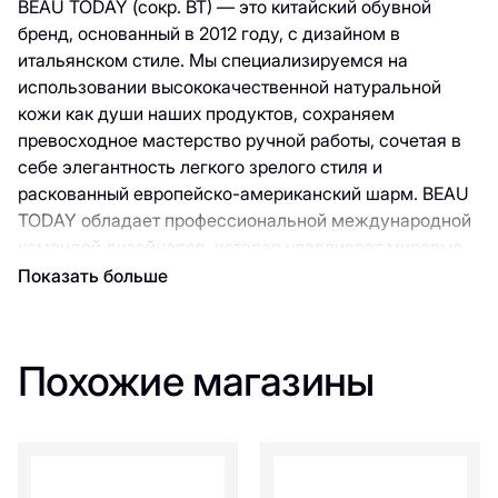
BEAU TODAY (сокр. BT) — это китайский обувной
бренд, основанный в 2012 году, с дизайном в
итальянском стиле. Мы специализируемся на
использовании высококачественной натуральной
кожи как души наших продуктов, сохраняем
превосходное мастерство ручной работы, сочетая в
себе элегантность легкого зрелого стиля и
раскованный европейско-американский шарм. BEAU
TODAY обладает профессиональной международной
командой дизайнеров, которая улавливает мировые
тенденции и воплощает их в новых коллекциях.
Показать больше
Основные продукты BT включают броги, лоферы,
повседневную обувь, римские сандалии и модные
высокие сапоги. Наши дизайнеры уделяют внимание
Похожие магазины
не только модному внешнему виду, но и тому, как
обувь сидит на ноге. Все модели проходят строгие
испытания на посадку, чтобы обеспечить не только
идеальное облегание стопы, но и сохранение дыхания
и воздухопроницаемости для комфортного ощущения.