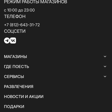
РЕЖИМ РАБОТЫ МАГАЗИНОВ
с 10:00 до 23:00
ТЕЛЕФОН
+7 (812)-643-31-72
СОЦСЕТИ
МАГАЗИНЫ
Все магазины
ГДЕ ПОЕСТЬ
Женская одежда
Все кафе и рестораны
СЕРВИСЫ
Белье
Итальянская кухня
Все услуги и сервисы
РАЗВЛЕЧЕНИЯ
Обувь и сумки
Кофе и десерты
Банкоматы
НОВОСТИ И АКЦИИ
Товары для детей
Грузинская кухня
Гостевые
ПОДАРКИ
Аксессуары и ювелирные изделия
Вегетарианская кухня / Веган