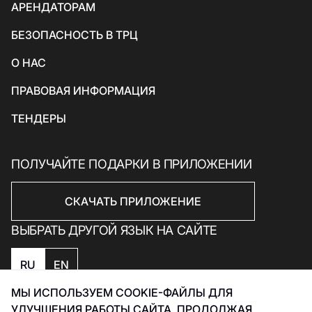
АРЕНДАТОРАМ
Товары для спорта и отдыха
БЕЗОПАСНОСТЬ В ТРЦ
Электроника, книги и бытовая техника
Товары для дома
О НАС
Подарки и сувениры
ПРАВОВАЯ ИНФОРМАЦИЯ
ТЕНДЕРЫ
ПОЛУЧАЙТЕ ПОДАРКИ В ПРИЛОЖЕНИИ
СКАЧАТЬ ПРИЛОЖЕНИЕ
ВЫБРАТЬ ДРУГОЙ ЯЗЫК НА САЙТЕ
RU
EN
МЫ ИСПОЛЬЗУЕМ COOKIE-ФАЙЛЫ ДЛЯ
Политика конфиденциальности
УЛУЧШЕНИЯ РАБОТЫ САЙТА. ПРОДОЛЖАЯ