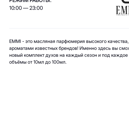
ювелирные
РЕЖИМ РАБОТЫ:
кухня / Веган
изделия
10:00 — 23:00
Азиатская кухня
Паркинг
Красота и
здоровье
Электрокар
Товары для спорта
EMMI - это масляная парфюмерия высокого качества
и отдыха
ароматами известных брендов! Именно здесь вы смо
новый комплект духов на каждый сезон и под каждое
Электроника,
объёмы от 10мл до 100мл.
книги и бытовая
техника
Товары для дома
Подарки и
сувениры