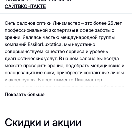
САЙТ
ВКОНТАКТЕ
Сеть салонов оптики Линзмастер – это более 25 лет
профессиональной экспертизы в сфере заботы о
зрении. Являясь частью международной группы
компаний EssilorLuxottica, мы неустанно
совершенствуем качество сервиса и уровень
диагностических услуг. В нашем салоне вы всегда
можете проверить зрение, подобрать медицинские и
солнцезащитные очки, приобрести контактные линзы
и аксессуары. В ассортименте Линзмастер
представлены модели всемирно известных брендов:
GUESS, GUCCI, CARRERA, MAX&CO, POLICE, FURLA,
Показать больше
TOUS и другие. Линзмастер – это… •
Профессиональный подход. В каждом салоне нашей
сети работают опытные врачи-офтальмологи и
Скидки и акции
оптометристы, регулярно повышающие
квалификацию. • Услуги по диагностике зрения.