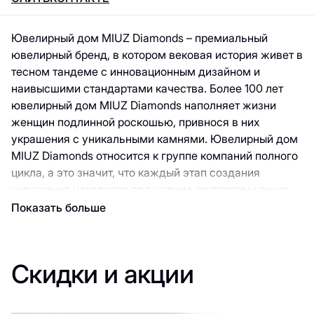
Ювелирный дом MIUZ Diamonds – премиальный
ювелирный бренд, в котором вековая история живет в
тесном тандеме с инновационным дизайном и
наивысшими стандартами качества. Более 100 лет
ювелирный дом MIUZ Diamonds наполняет жизни
женщин подлинной роскошью, привнося в них
украшения c уникальными камнями. Ювелирный дом
MIUZ Diamonds относится к группе компаний полного
цикла, а это значит, что каждый этап создания
украшения находится под чутким контролем наших
специалистов. Все начинается с добычи алмазов,
Показать больше
тысячелетиями, хранившимися в недрах земли, и это
– настоящая охота за сокровищами. Далее из
добытых минералов наши эксперты отбирают только
Скидки и акции
самые лучшие камни, которые достойны стать частью
коллекции ювелирного дома MIUZ Diamonds. С
каждым новым поколением специалистов