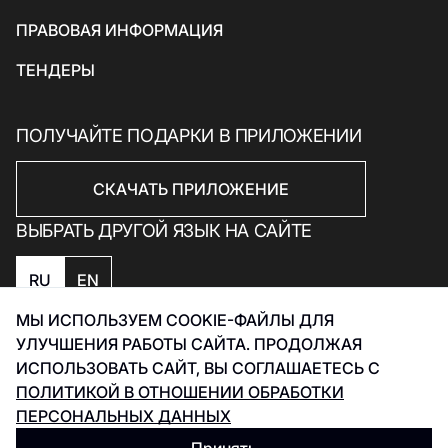
Подарки и сувениры
ПРАВОВАЯ ИНФОРМАЦИЯ
ТЕНДЕРЫ
ПОЛУЧАЙТЕ ПОДАРКИ В ПРИЛОЖЕНИИ
СКАЧАТЬ ПРИЛОЖЕНИЕ
ВЫБРАТЬ ДРУГОЙ ЯЗЫК НА САЙТЕ
RU
EN
МЫ ИСПОЛЬЗУЕМ COOKIE-ФАЙЛЫ ДЛЯ
Политика конфиденциальности
УЛУЧШЕНИЯ РАБОТЫ САЙТА. ПРОДОЛЖАЯ
Политика обработки данных Smart Captcha
ИСПОЛЬЗОВАТЬ САЙТ, ВЫ СОГЛАШАЕТЕСЬ С
Разработка Инфинити 2026
ПОЛИТИКОЙ В ОТНОШЕНИИ ОБРАБОТКИ
ПЕРСОНАЛЬНЫХ ДАННЫХ